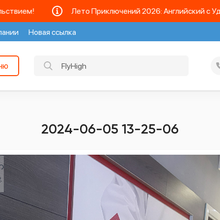
ая
Образовательные программы
Еще
ием!
Лето Приключений 2026: Английский с Удовол
пании
Новая ссылка
ню
2024-06-05 13-25-06